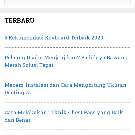
untuk:
TERBARU
5 Rekomendasi Keyboard Terbaik 2020
Peluang Usaha Menjanjikan? Budidaya Bawang
Merah Solusi Tepat
Macam, Instalasi dan Cara Menghitung Ukuran
Ducting AC
Cara Melakukan Teknik Chest Pass yang Baik
dan Benar