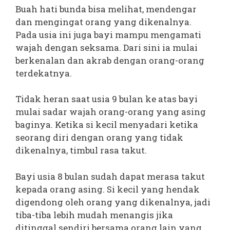
Buah hati bunda bisa melihat, mendengar
dan mengingat orang yang dikenalnya.
Pada usia ini juga bayi mampu mengamati
wajah dengan seksama. Dari sini ia mulai
berkenalan dan akrab dengan orang-orang
terdekatnya.
Tidak heran saat usia 9 bulan ke atas bayi
mulai sadar wajah orang-orang yang asing
baginya. Ketika si kecil menyadari ketika
seorang diri dengan orang yang tidak
dikenalnya, timbul rasa takut.
Bayi usia 8 bulan sudah dapat merasa takut
kepada orang asing. Si kecil yang hendak
digendong oleh orang yang dikenalnya, jadi
tiba-tiba lebih mudah menangis jika
ditinggal sendiri bersama orang lain yang