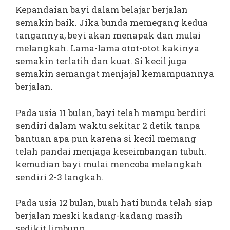
Kepandaian bayi dalam belajar berjalan
semakin baik. Jika bunda memegang kedua
tangannya, beyi akan menapak dan mulai
melangkah. Lama-lama otot-otot kakinya
semakin terlatih dan kuat. Si kecil juga
semakin semangat menjajal kemampuannya
berjalan.
Pada usia 11 bulan, bayi telah mampu berdiri
sendiri dalam waktu sekitar 2 detik tanpa
bantuan apa pun karena si kecil memang
telah pandai menjaga keseimbangan tubuh.
kemudian bayi mulai mencoba melangkah
sendiri 2-3 langkah.
Pada usia 12 bulan, buah hati bunda telah siap
berjalan meski kadang-kadang masih
sedikit limbung.