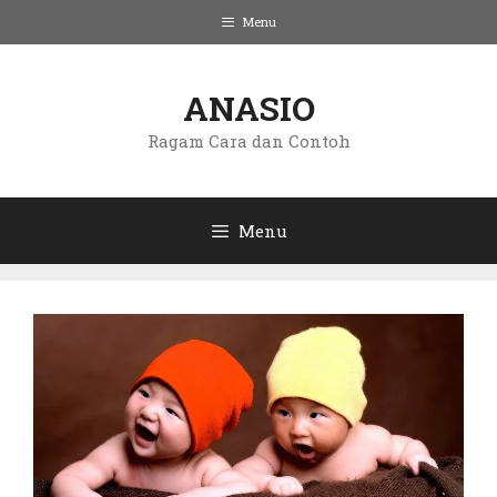
Langsung
Menu
ke
isi
ANASIO
Ragam Cara dan Contoh
Menu