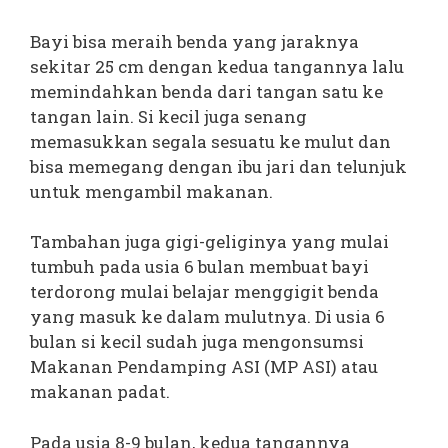
Bayi bisa meraih benda yang jaraknya
sekitar 25 cm dengan kedua tangannya lalu
memindahkan benda dari tangan satu ke
tangan lain. Si kecil juga senang
memasukkan segala sesuatu ke mulut dan
bisa memegang dengan ibu jari dan telunjuk
untuk mengambil makanan.
Tambahan juga gigi-geliginya yang mulai
tumbuh pada usia 6 bulan membuat bayi
terdorong mulai belajar menggigit benda
yang masuk ke dalam mulutnya. Di usia 6
bulan si kecil sudah juga mengonsumsi
Makanan Pendamping ASI (MP ASI) atau
makanan padat.
Pada usia 8-9 bulan, kedua tangannya