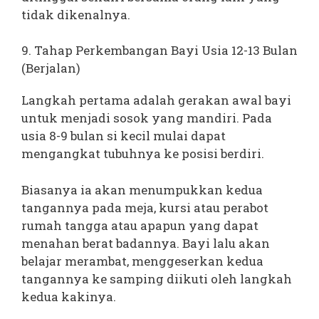
tidak dikenalnya.
9. Tahap Perkembangan Bayi Usia 12-13 Bulan
(Berjalan)
Langkah pertama adalah gerakan awal bayi
untuk menjadi sosok yang mandiri. Pada
usia 8-9 bulan si kecil mulai dapat
mengangkat tubuhnya ke posisi berdiri.
Biasanya ia akan menumpukkan kedua
tangannya pada meja, kursi atau perabot
rumah tangga atau apapun yang dapat
menahan berat badannya. Bayi lalu akan
belajar merambat, menggeserkan kedua
tangannya ke samping diikuti oleh langkah
kedua kakinya.