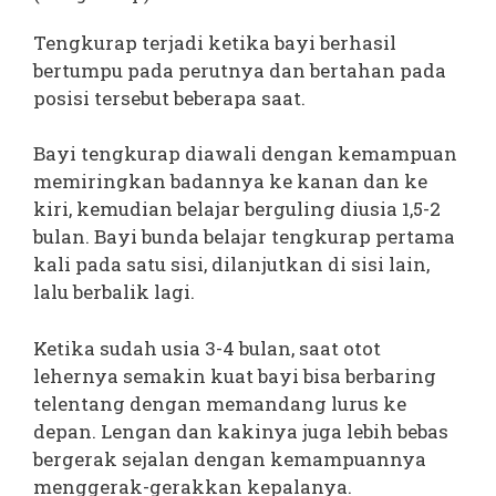
Tengkurap terjadi ketika bayi berhasil
bertumpu pada perutnya dan bertahan pada
posisi tersebut beberapa saat.
Bayi tengkurap diawali dengan kemampuan
memiringkan badannya ke kanan dan ke
kiri, kemudian belajar berguling diusia 1,5-2
bulan. Bayi bunda belajar tengkurap pertama
kali pada satu sisi, dilanjutkan di sisi lain,
lalu berbalik lagi.
Ketika sudah usia 3-4 bulan, saat otot
lehernya semakin kuat bayi bisa berbaring
telentang dengan memandang lurus ke
depan. Lengan dan kakinya juga lebih bebas
bergerak sejalan dengan kemampuannya
menggerak-gerakkan kepalanya.