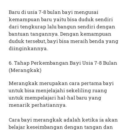
Baru di usia 7-8 bulan bayi mengusai
kemampuan baru yaitu bisa duduk sendiri
dari tengkurap lalu bangun sendiri dengan
bantuan tangannya. Dengan kemampuan
duduk tersebut, bayi bisa meraih benda yang
diinginkannya.
6. Tahap Perkembangan Bayi Usia 7-8 Bulan
(Merangkak)
Merangkak merupakan cara pertama bayi
untuk bisa menjelajahi sekeliling ruang
untuk mempelajari hal-hal baru yang
menarik perhatiannya.
Cara bayi merangkak adalah ketika ia akan
belajar keseimbangan dengan tangan dan