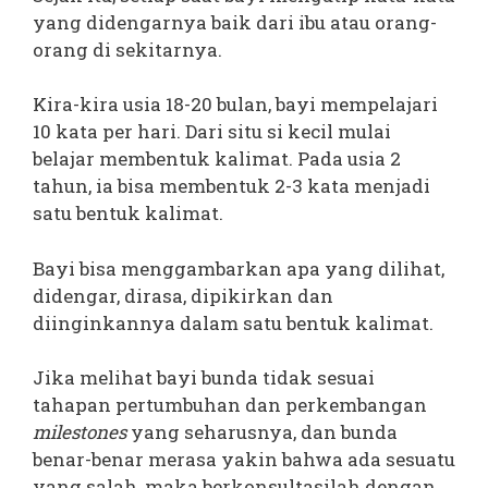
yang didengarnya baik dari ibu atau orang-
orang di sekitarnya.
Kira-kira usia 18-20 bulan, bayi mempelajari
10 kata per hari. Dari situ si kecil mulai
belajar membentuk kalimat. Pada usia 2
tahun, ia bisa membentuk 2-3 kata menjadi
satu bentuk kalimat.
Bayi bisa menggambarkan apa yang dilihat,
didengar, dirasa, dipikirkan dan
diinginkannya dalam satu bentuk kalimat.
Jika melihat bayi bunda tidak sesuai
tahapan pertumbuhan dan perkembangan
milestones
yang seharusnya, dan bunda
benar-benar merasa yakin bahwa ada sesuatu
yang salah, maka berkonsultasilah dengan