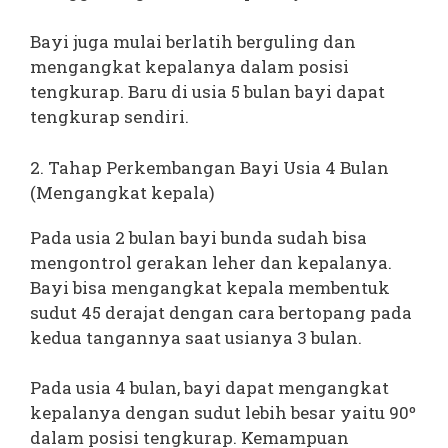
Bayi juga mulai berlatih berguling dan
mengangkat kepalanya dalam posisi
tengkurap. Baru di usia 5 bulan bayi dapat
tengkurap sendiri.
2. Tahap Perkembangan Bayi Usia 4 Bulan
(Mengangkat kepala)
Pada usia 2 bulan bayi bunda sudah bisa
mengontrol gerakan leher dan kepalanya.
Bayi bisa mengangkat kepala membentuk
sudut 45 derajat dengan cara bertopang pada
kedua tangannya saat usianya 3 bulan.
Pada usia 4 bulan, bayi dapat mengangkat
kepalanya dengan sudut lebih besar yaitu 90º
dalam posisi tengkurap. Kemampuan