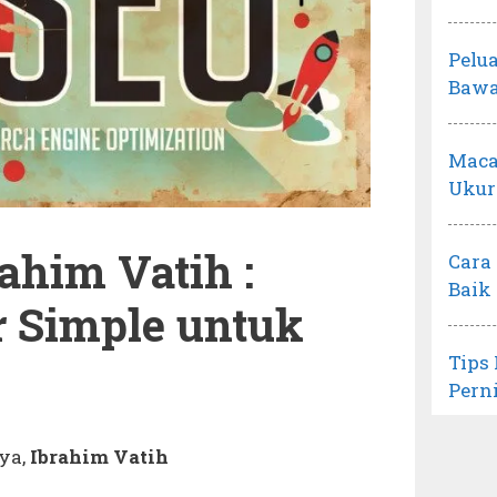
Pelu
Bawa
Maca
Ukur
rahim Vatih :
Cara
Baik
 Simple untuk
Tips
Pern
aya,
Ibrahim Vatih