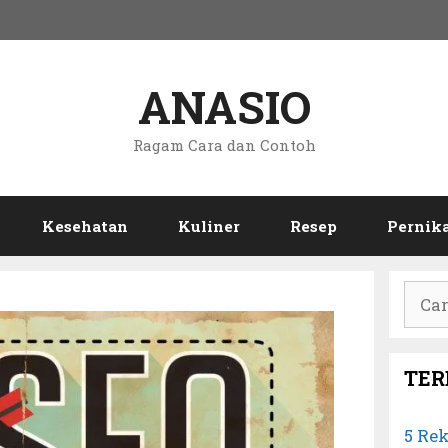
ANASIO
Ragam Cara dan Contoh
Kesehatan
Kuliner
Resep
Pernik
Cari
untuk
TER
5 Re