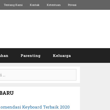
Tentang Kami
Kontak
Ketentuan
Privasi
ahan
Parenting
Keluarga
:
BARU
komendasi Keyboard Terbaik 2020