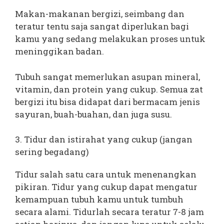
Makan-makanan bergizi, seimbang dan
teratur tentu saja sangat diperlukan bagi
kamu yang sedang melakukan proses untuk
meninggikan badan.
Tubuh sangat memerlukan asupan mineral,
vitamin, dan protein yang cukup. Semua zat
bergizi itu bisa didapat dari bermacam jenis
sayuran, buah-buahan, dan juga susu.
3. Tidur dan istirahat yang cukup (jangan
sering begadang)
Tidur salah satu cara untuk menenangkan
pikiran. Tidur yang cukup dapat mengatur
kemampuan tubuh kamu untuk tumbuh
secara alami. Tidurlah secara teratur 7-8 jam