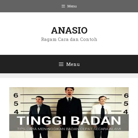
Langsung
Menu
ke
isi
ANASIO
Ragam Cara dan Contoh
Menu