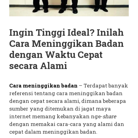
Ingin Tinggi Ideal? Inilah
Cara Meninggikan Badan
dengan Waktu Cepat
secara Alami
Cara meninggikan badan
– Terdapat banyak
referensi tentang cara meninggikan badan
dengan cepat secara alami, dimana beberapa
sumber yang ditemukan di jagat maya
internet memang kebanyakan nge-
share
dengan memakai cara-cara yang alami dan
cepat dalam meninggikan badan.