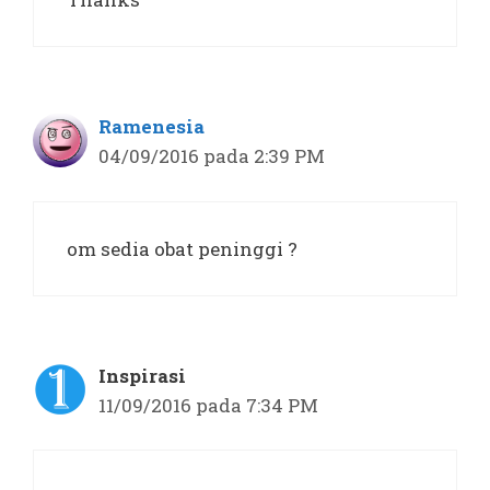
Ramenesia
04/09/2016 pada 2:39 PM
om sedia obat peninggi ?
Inspirasi
11/09/2016 pada 7:34 PM