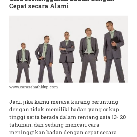
Cepat secara Alami
www.carasehathidup.com
Jadi, jika kamu merasa kurang beruntung
dengan tidak memiliki badan yang cukup
tinggi serta berada dalam rentang usia 13- 20
tahunan, dan sedang mencari cara
meninggikan badan dengan cepat secara