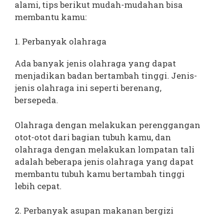
alami, tips berikut mudah-mudahan bisa
membantu kamu:
1. Perbanyak olahraga
Ada banyak jenis olahraga yang dapat
menjadikan badan bertambah tinggi. Jenis-
jenis olahraga ini seperti berenang,
bersepeda.
Olahraga dengan melakukan perenggangan
otot-otot dari bagian tubuh kamu, dan
olahraga dengan melakukan lompatan tali
adalah beberapa jenis olahraga yang dapat
membantu tubuh kamu bertambah tinggi
lebih cepat.
2. Perbanyak asupan makanan bergizi