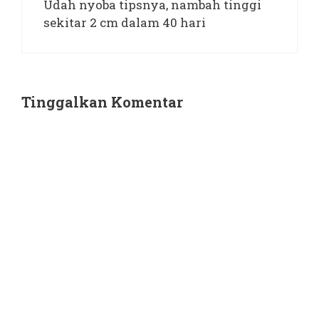
Udah nyoba tipsnya, nambah tinggi
sekitar 2 cm dalam 40 hari
Tinggalkan Komentar