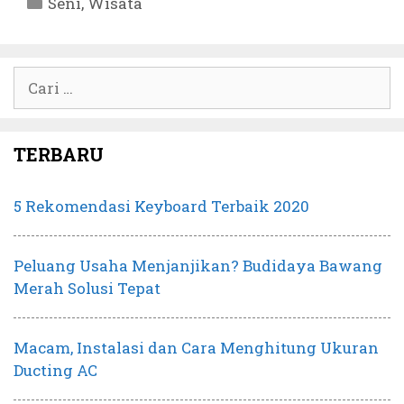
Kategori
Seni
,
Wisata
Cari
untuk:
TERBARU
5 Rekomendasi Keyboard Terbaik 2020
Peluang Usaha Menjanjikan? Budidaya Bawang
Merah Solusi Tepat
Macam, Instalasi dan Cara Menghitung Ukuran
Ducting AC