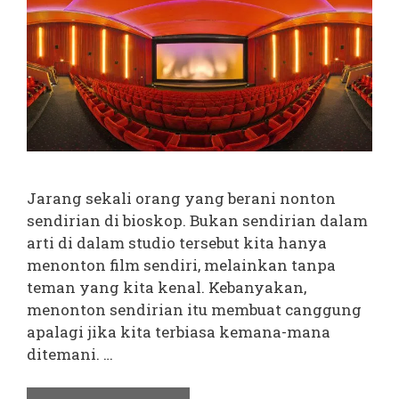
Jarang sekali orang yang berani nonton
sendirian di bioskop. Bukan sendirian dalam
arti di dalam studio tersebut kita hanya
menonton film sendiri, melainkan tanpa
teman yang kita kenal. Kebanyakan,
menonton sendirian itu membuat canggung
apalagi jika kita terbiasa kemana-mana
ditemani. …