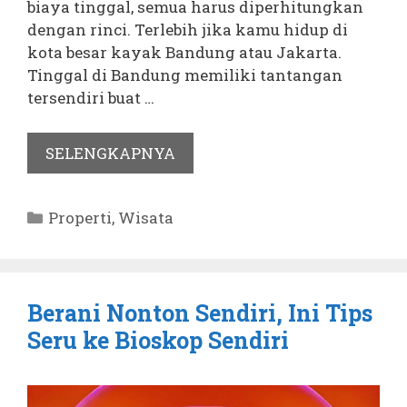
biaya tinggal, semua harus diperhitungkan
dengan rinci. Terlebih jika kamu hidup di
kota besar kayak Bandung atau Jakarta.
Tinggal di Bandung memiliki tantangan
tersendiri buat …
SELENGKAPNYA
Kategori
Properti
,
Wisata
Berani Nonton Sendiri, Ini Tips
Seru ke Bioskop Sendiri