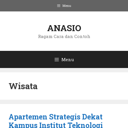
Langsung
Menu
ke
isi
ANASIO
Ragam Cara dan Contoh
Menu
Wisata
Apartemen Strategis Dekat
Kampus Institut Teknologi