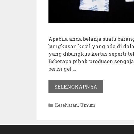
Apabila anda belanja suatu bara
bungkusan kecil yang ada di dala
yang dibungkus kertas seperti teh 
Beberapa pihak produsen sengaj
berisi gel …
SELENGKAPNYA
Kategori
Kesehatan
,
Umum