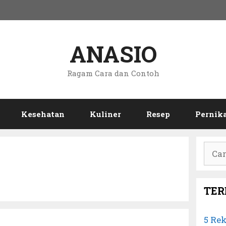
ANASIO
Ragam Cara dan Contoh
Kesehatan
Kuliner
Resep
Pernik
Cari
untuk
TER
5 Re