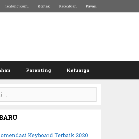
Tentang Kami
Kontak
Ketentuan
Privasi
ahan
Parenting
Keluarga
:
BARU
komendasi Keyboard Terbaik 2020