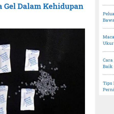
ca Gel Dalam Kehidupan
Pelu
Bawa
Maca
Ukur
Cara
Baik
Tips
Pern