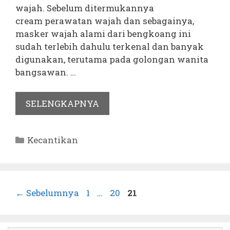
wajah. Sebelum ditermukannya
cream perawatan wajah dan sebagainya,
masker wajah alami dari bengkoang ini
sudah terlebih dahulu terkenal dan banyak
digunakan, terutama pada golongan wanita
bangsawan. …
SELENGKAPNYA
Kategori
Kecantikan
Halaman
Halaman
Halaman
←
Sebelumnya
1
…
20
21