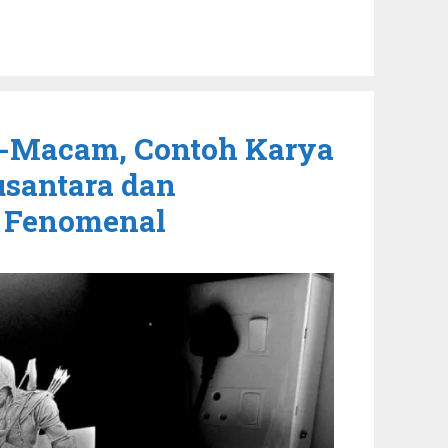
-Macam, Contoh Karya
usantara dan
 Fenomenal