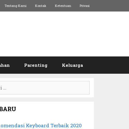
Tentang Kami
Kontak
Ketentuan
Privasi
ahan
Parenting
Keluarga
:
BARU
komendasi Keyboard Terbaik 2020