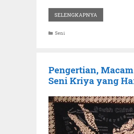
SELENGKAPNYA
Kategori
Seni
Pengertian, Maca
Seni Kriya yang Har