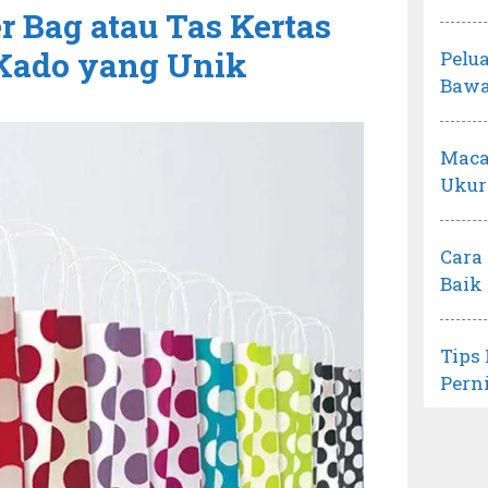
 Bag atau Tas Kertas
s Kado yang Unik
Pelu
Bawa
Maca
Ukur
Cara
Baik
Tips
Pern