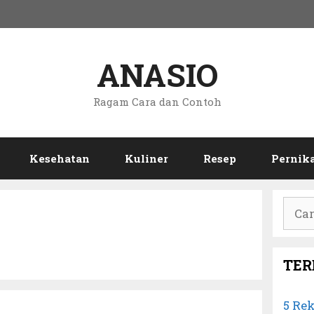
ANASIO
Ragam Cara dan Contoh
Kesehatan
Kuliner
Resep
Pernik
Cari
untuk
TER
5 Re