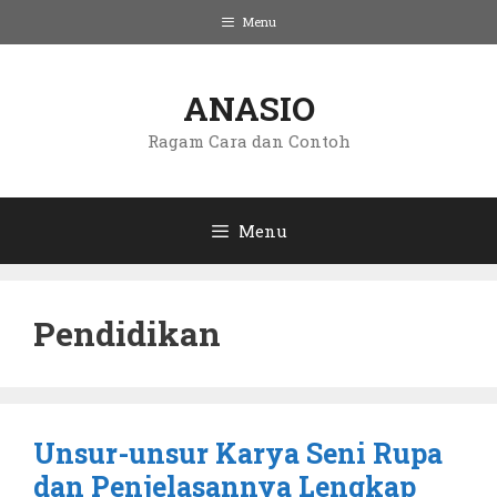
Langsung
Menu
ke
isi
ANASIO
Ragam Cara dan Contoh
Menu
Pendidikan
Unsur-unsur Karya Seni Rupa
dan Penjelasannya Lengkap