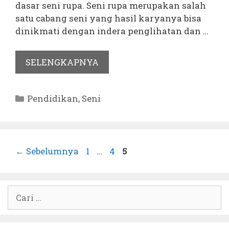
dasar seni rupa. Seni rupa merupakan salah
satu cabang seni yang hasil karyanya bisa
dinikmati dengan indera penglihatan dan …
SELENGKAPNYA
Kategori
Pendidikan
,
Seni
Halaman
Halaman
Halaman
←
Sebelumnya
1
…
4
5
Cari
untuk: